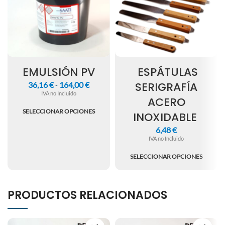
EMULSIÓN PV
ESPÁTULAS
SERIGRAFÍA
36,16
€
164,00
€
-
IVA no Incluido
ACERO
SELECCIONAR OPCIONES
INOXIDABLE
6,48
€
IVA no Incluido
SELECCIONAR OPCIONES
PRODUCTOS RELACIONADOS