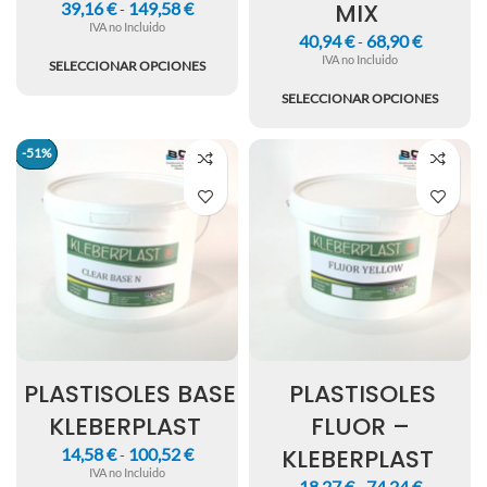
MIX
39,16
€
149,58
€
-
IVA no Incluido
40,94
€
68,90
€
-
IVA no Incluido
SELECCIONAR OPCIONES
SELECCIONAR OPCIONES
-51%
-51%
PLASTISOLES BASE
PLASTISOLES
KLEBERPLAST
FLUOR –
KLEBERPLAST
14,58
€
100,52
€
-
IVA no Incluido
18,27
€
74,24
€