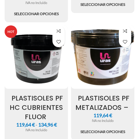
IVA no Incluido
SELECCIONAR OPCIONES
SELECCIONAR OPCIONES
HOT
HOT
PLASTISOLES PF
PLASTISOLES PF
HC CUBRIENTES
METALIZADOS –
FLUOR
119,64
€
IVA no Incluido
119,64
€
134,96
€
-
IVA no Incluido
SELECCIONAR OPCIONES