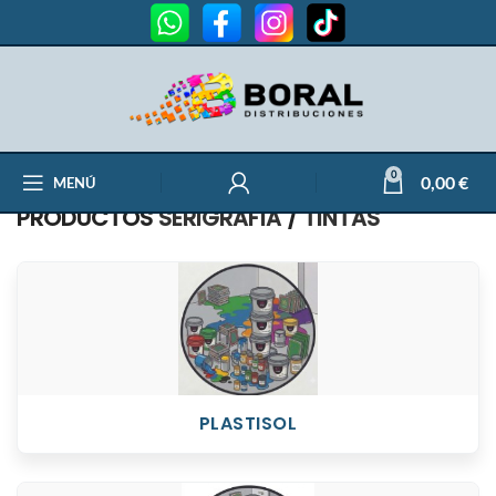
0
0,00
€
MENÚ
PRODUCTOS
SERIGRAFÍA
/
TINTAS
PLASTISOL