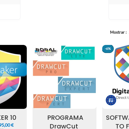
VARIOS
Mostrar
-6%
-6%
ER 10
PROGRAMA
SOFTW
DrawCut
TO 
95,00
€