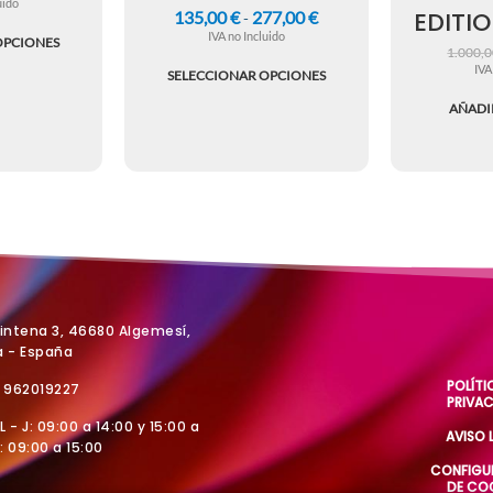
uido
EDITIO
135,00
€
277,00
€
-
IVA no Incluido
OPCIONES
1.000,
IVA
SELECCIONAR OPCIONES
AÑADI
Vintena 3, 46680 Algemesí,
a - España
POLÍTI
4 962019227
PRIVA
 L - J: 09:00 a 14:00 y 15:00 a
AVISO 
V: 09:00 a 15:00
CONFIGU
DE CO