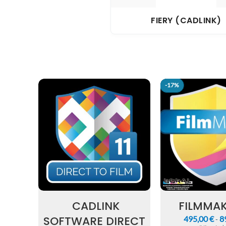
FIERY (CADLINK)
-17%
-17%
CADLINK
FILMMAK
SOFTWARE DIRECT
495,00
€
8
-