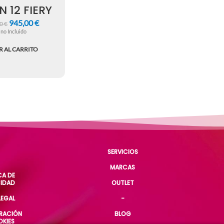
N 12 FIERY
945,00
€
00
€
 no Incluido
R AL CARRITO
SERVICIOS
MARCAS
CA DE
CIDAD
OUTLET
LEGAL
-
RACIÓN
BLOG
OKIES