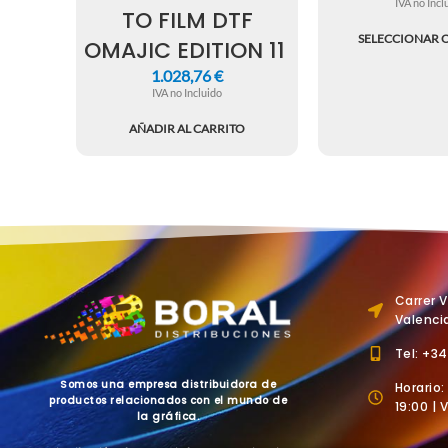
IVA no Incl
TO FILM DTF
SELECCIONAR 
OMAJIC EDITION 11
1.028,76
€
IVA no Incluido
AÑADIR AL CARRITO
Carrer 
Valenci
Tel: +3
Somos una empresa distribuidora de
Horario:
productos relacionados con el mundo de
19:00 | 
la gráfica.