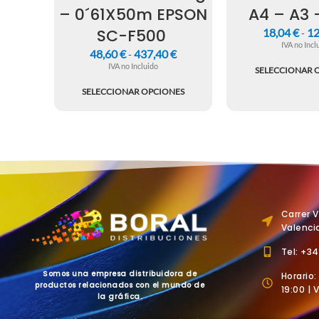
– 0´61X50m EPSON
A4 – A3 
SC-F500
18,04
€
12
-
IVA no Incl
48,60
€
437,40
€
-
IVA no Incluido
SELECCIONAR 
SELECCIONAR OPCIONES
Carrer 
Valenci
Tel: +3
Somos una empresa distribuidora de
Horario:
productos relacionados con el mundo de
19:00 | 
la gráfica.