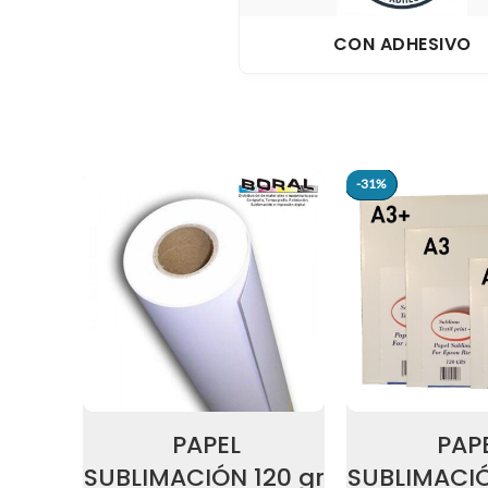
CON ADHESIVO
-31%
-31%
PAPEL
PAP
SUBLIMACIÓN 120 gr
SUBLIMACIÓ