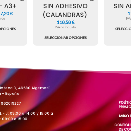
– A3+
SIN ADHESIVO
SIN 
(CALANDRAS)
7,20
€
1
uido
IVA
118,58
€
IVA no Incluido
OPCIONES
SELECCI
SELECCIONAR OPCIONES
Vintena 3, 46680 Algemesí,
a - España
POLÍTI
4 962019227
PRIVA
 L - J: 09:00 a 14:00 y 15:00 a
AVISO 
V: 09:00 a 15:00
CONFIGU
DE CO