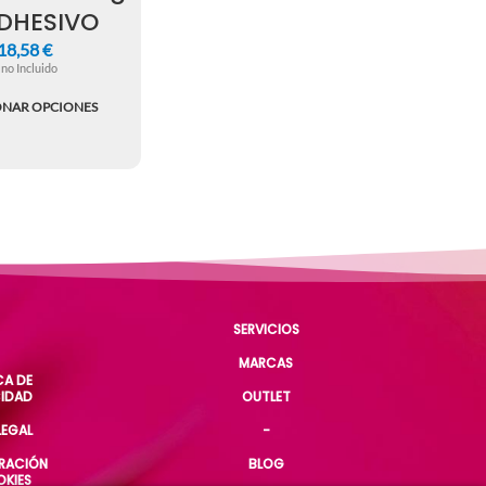
ADHESIVO
18,58
€
 no Incluido
ONAR OPCIONES
SERVICIOS
MARCAS
CA DE
CIDAD
OUTLET
LEGAL
-
RACIÓN
BLOG
OKIES