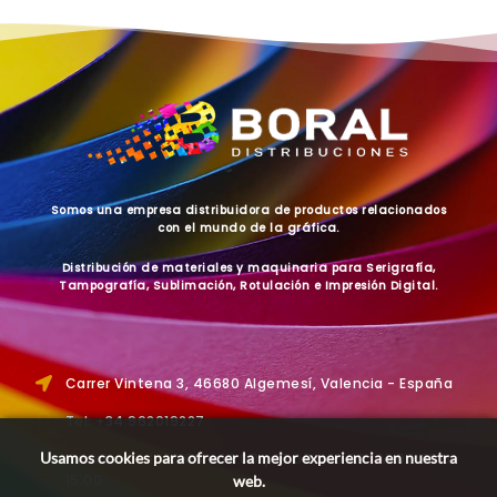
Somos una empresa distribuidora de productos relacionados
con el mundo de la gráfica.
Distribución de materiales y maquinaria para Serigrafía,
Tampografía, Sublimación, Rotulación e Impresión Digital.
Carrer Vintena 3, 46680 Algemesí, Valencia - España
Tel: +34 962019227
Usamos cookies para ofrecer la mejor experiencia en nuestra
Horario: L - J: 09:00 a 14:00 y 15:00 a 19:00 | V: 09:00 a
15:00
web.