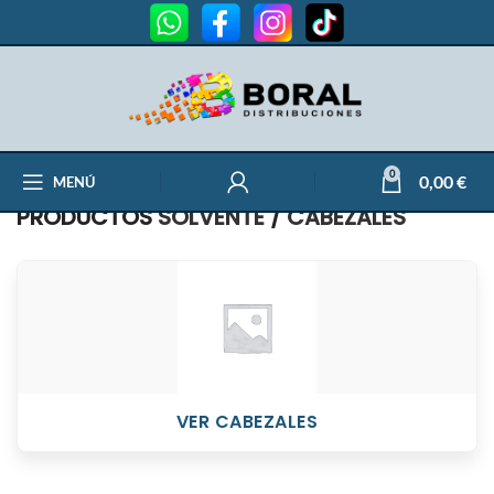
0
0,00
€
MENÚ
PRODUCTOS
SOLVENTE
/
CABEZALES
VER CABEZALES