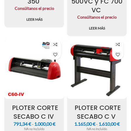
350
500VC y FC 700
VC
Consúltanos el precio
Consúltanos el precio
LEER MÁS
LEER MÁS
PLOTER CORTE
PLOTER CORTE
SECABO C IV
SECABO C V
791,34
€
1.000,00
€
1.165,00
€
1.610,00
€
-
-
IVA no Incluido
IVA no Incluido