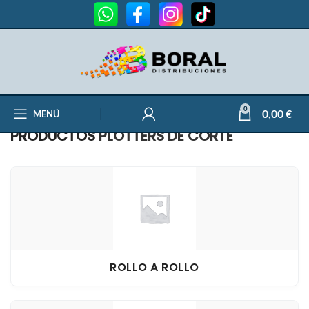
0
0,00
€
MENÚ
PRODUCTOS
PLOTTERS DE CORTE
ROLLO A ROLLO