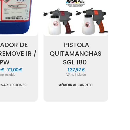
IADOR DE
PISTOLA
REMOVE IR /
QUITAMANCHAS
PW
SGL 180
0
€
71,00
€
137,97
€
-
 no Incluido
IVA no Incluido
ONAR OPCIONES
AÑADIR AL CARRITO