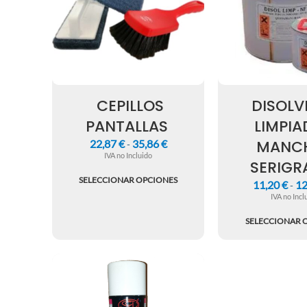
CEPILLOS
DISOLV
PANTALLAS
LIMPI
MANC
22,87
€
35,86
€
-
IVA no Incluido
SERIGR
SELECCIONAR OPCIONES
11,20
€
12
-
IVA no Incl
SELECCIONAR 