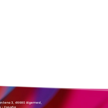
Vintena 3, 46680 Algemesí,
a - España