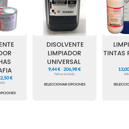
ENTE
DISOLVENTE
LIMP
ADOR
LIMPIADOR
TINTAS 
HAS
UNIVERSAL
AFIA
9,44
€
206,98
€
13,0
-
IVA no Incluido
IVA
2,50
€
uido
SELECCIONAR OPCIONES
SELECCI
OPCIONES