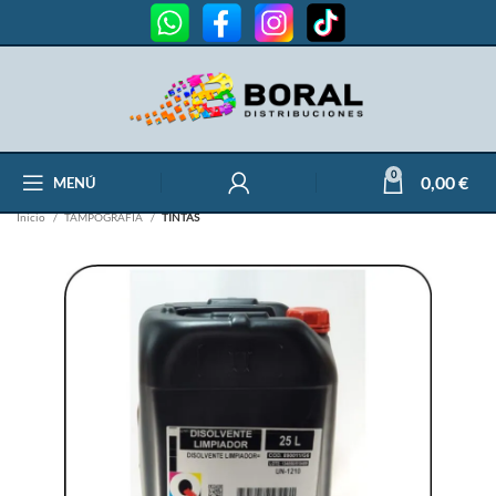
0
0,00
€
MENÚ
Inicio
TAMPOGRAFÍA
TINTAS