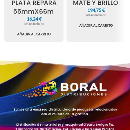
PLATA REPARA
MATE Y BRILLO
55mmX66m
194,75
€
IVA no Incluido
16,24
€
IVA no Incluido
AÑADIR AL CARRITO
AÑADIR AL CARRITO
Somos una empresa distribuidora de productos relacionados
con el mundo de la gráfica.
Distribución de materiales y maquinaria para Serigrafía,
Tampografía, Sublimación, Rotulación e Impresión Digital.