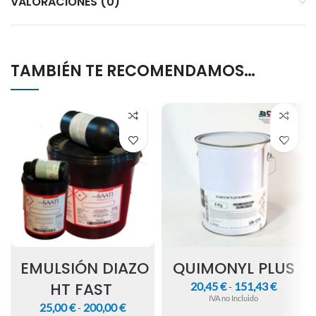
VALORACIONES (0)
TAMBIÉN TE RECOMENDAMOS…
EMULSIÓN DIAZO
QUIMONYL PLUS
HT FAST
20,45
€
151,43
€
-
IVA no Incluido
25,00
€
200,00
€
-