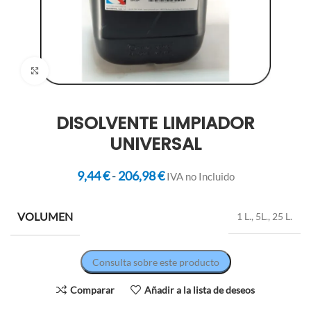
Clic para ampliar
DISOLVENTE LIMPIADOR
UNIVERSAL
9,44
€
-
206,98
€
IVA no Incluido
VOLUMEN
1 L., 5L., 25 L.
Consulta sobre este producto
Comparar
Añadir a la lista de deseos