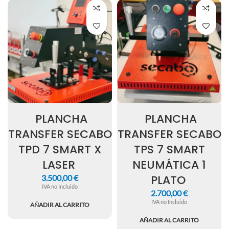
PLANCHA
PLANCHA
TRANSFER SECABO
TRANSFER SECABO
TPD 7 SMART X
TPS 7 SMART
LASER
NEUMÁTICA 1
PLATO
3.500,00
€
IVA no Incluido
2.700,00
€
IVA no Incluido
AÑADIR AL CARRITO
AÑADIR AL CARRITO