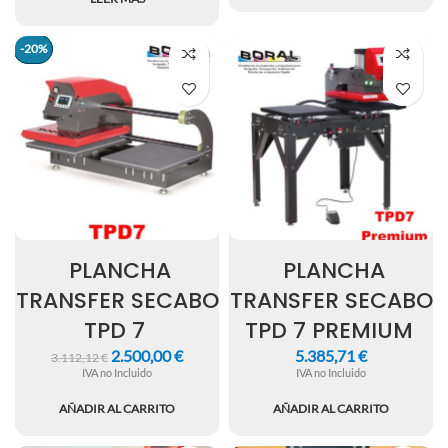
-20%
-20%
PLANCHA
PLANCHA
TRANSFER SECABO
TRANSFER SECABO
TPD 7
TPD 7 PREMIUM
2.500,00
€
5.385,71
€
3.112,12
€
IVA no Incluido
IVA no Incluido
AÑADIR AL CARRITO
AÑADIR AL CARRITO