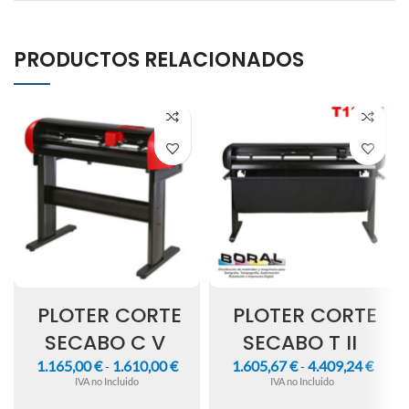
PRODUCTOS RELACIONADOS
PLOTER CORTE
PLOTER CORTE
SECABO C V
SECABO T II
1.165,00
€
1.610,00
€
1.605,67
€
4.409,24
€
-
-
IVA no Incluido
IVA no Incluido