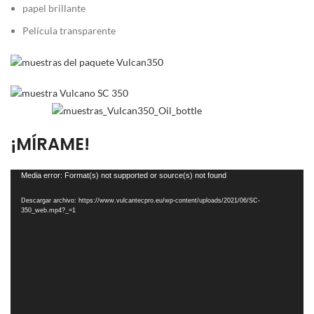
papel brillante
Película transparente
¡MÍRAME!
Reproductor
Media error: Format(s) not supported or source(s) not found
de
Descargar archivo: https://www.vulcantecpro.eu/wp-content/uploads/2021/06/SC-
vídeo
350_web.mp4?_=1