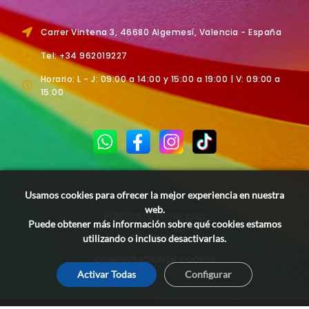
Carrer Vintena 3, 46680 Algemesí, Valencia - España
Tel: +34 962019227
Horario: L - J: 09:00 a 14:00 y 15:00 a 19:00 | V: 09:00 a
15:00
Usamos cookies para ofrecer la mejor experiencia en nuestra
web.
POLÍTICA DE PRIVACIDAD
Puede obtener más información sobre qué cookies estamos
AVISO LEGAL
utilizando o incluso desactivarlas.
CONFIGURACIÓN DE COOKIES
Activar Todas
Configurar