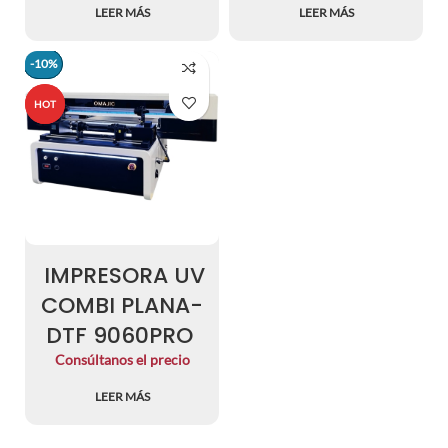
LEER MÁS
LEER MÁS
-10%
-10%
HOT
HOT
IMPRESORA UV
COMBI PLANA-
DTF 9060PRO
Consúltanos el precio
LEER MÁS