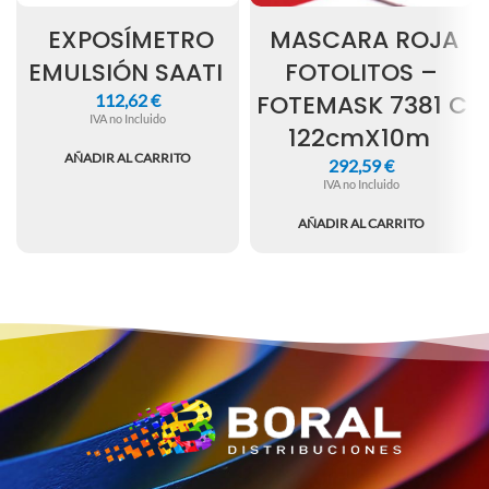
EXPOSÍMETRO
MASCARA ROJA
EMULSIÓN SAATI
FOTOLITOS –
FOTEMASK 7381 C
112,62
€
IVA no Incluido
122cmX10m
AÑADIR AL CARRITO
292,59
€
IVA no Incluido
AÑADIR AL CARRITO