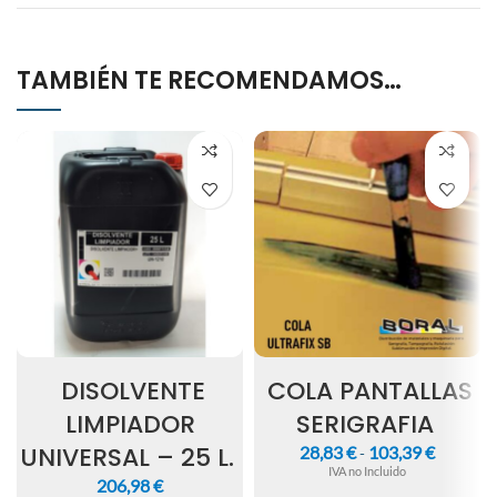
TAMBIÉN TE RECOMENDAMOS…
DISOLVENTE
COLA PANTALLAS
LIMPIADOR
SERIGRAFIA
UNIVERSAL – 25 L.
28,83
€
103,39
€
-
IVA no Incluido
206,98
€