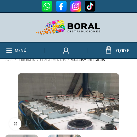
0
0,00
€
MENÚ
Inicio
SERIGRAFÍA
COMPLEMENTOS
MARCOS Y ENTELADOS
Clic para ampliar