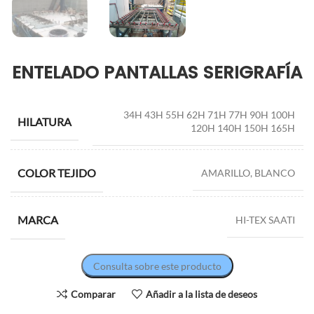
ENTELADO PANTALLAS SERIGRAFÍA
34H 43H 55H 62H 71H 77H 90H 100H
HILATURA
120H 140H 150H 165H
COLOR TEJIDO
AMARILLO, BLANCO
MARCA
HI-TEX SAATI
Consulta sobre este producto
Comparar
Añadir a la lista de deseos