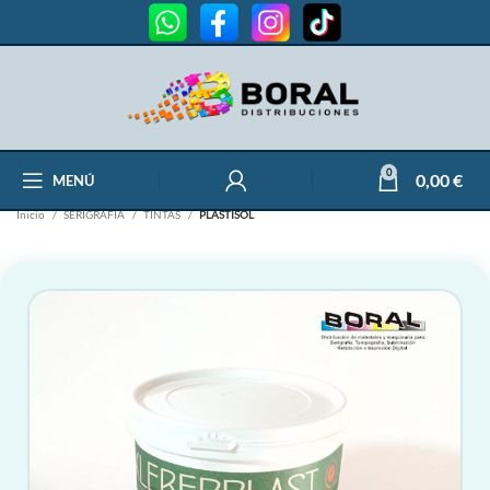
0
0,00
€
MENÚ
Inicio
SERIGRAFÍA
TINTAS
PLASTISOL