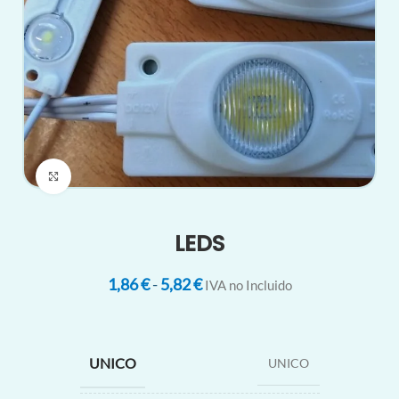
Clic para ampliar
LEDS
1,86
€
-
5,82
€
IVA no Incluido
UNICO
UNICO