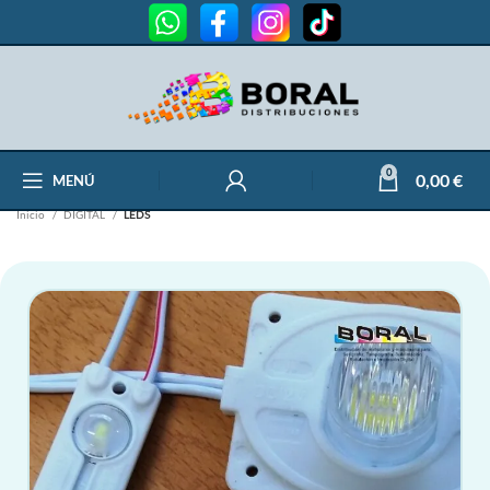
0
0,00
€
MENÚ
Inicio
DIGITAL
LEDS